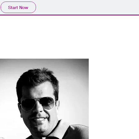
Start Now
DOS
RGPD