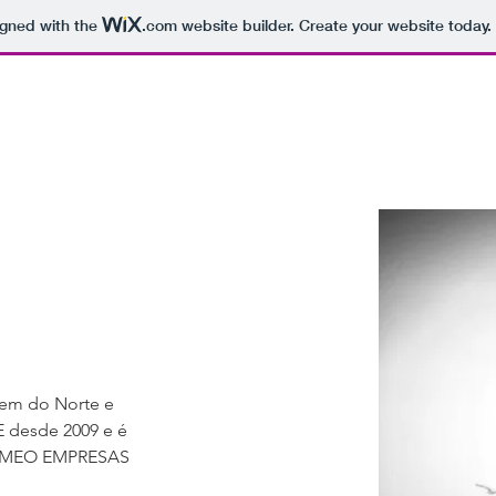
igned with the
.com
website builder. Create your website today.
MBLUE
FALE COM QUEM SABE
SOLUÇÕES
PARCEIROS
ACOR
em do Norte e 
desde 2009 e é 
la MEO EMPRESAS 